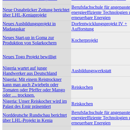
Berufsfachschule für angepasst
Neue Osnabrücker Zeitung berichtet
energieeffiziente Technologien
über LHL-Keniaprojekt
erneuerbare Energien
Neues Ausbildungsprojekt in
Dorfentwicklungsprojekt IV +
Madagaskar
Aufforstung
Neues Start-up in Goma zur
Kocherprojekt
Produktion von Solarkochern
Neues Togo Projekt bewilligt
Nigeria wartet auf junge
Ausbildungswerkstatt
Handwerker aus Deutschland
Nigeria: Mit einem Reistrockner
kann man auch Zwiebeln oder
Reiskochen
Tomaten oder Pfeffer oder Mango
oder .... trocknen.
Nigeria: Unser Reiskocher wird im
Reiskochen
Palast des Emir präsentiert
Berufsfachschule für angepasst
Norddeutsche Rundschau berichtet
energieeffiziente Technologien
über LHL-Projekt in Kenia
erneuerbare Energien