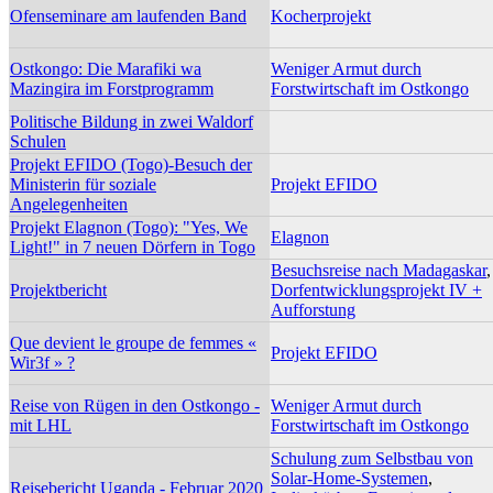
Ofenseminare am laufenden Band
Kocherprojekt
Ostkongo: Die Marafiki wa
Weniger Armut durch
Mazingira im Forstprogramm
Forstwirtschaft im Ostkongo
Politische Bildung in zwei Waldorf
Schulen
Projekt EFIDO (Togo)-Besuch der
Ministerin für soziale
Projekt EFIDO
Angelegenheiten
Projekt Elagnon (Togo): "Yes, We
Elagnon
Light!" in 7 neuen Dörfern in Togo
Besuchsreise nach Madagaskar
,
Projektbericht
Dorfentwicklungsprojekt IV +
Aufforstung
Que devient le groupe de femmes «
Projekt EFIDO
Wir3f » ?
Reise von Rügen in den Ostkongo -
Weniger Armut durch
mit LHL
Forstwirtschaft im Ostkongo
Schulung zum Selbstbau von
Solar-Home-Systemen
,
Reisebericht Uganda - Februar 2020