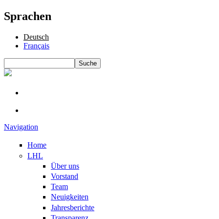
Sprachen
Deutsch
Français
Suche
Suchformular
Navigation
Home
LHL
Über uns
Vorstand
Team
Neuigkeiten
Jahresberichte
Transparenz