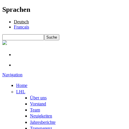
Sprachen
Deutsch
Français
Suche
Suchformular
Navigation
Home
LHL
Über uns
Vorstand
Team
Neuigkeiten
Jahresberichte
Transparenz