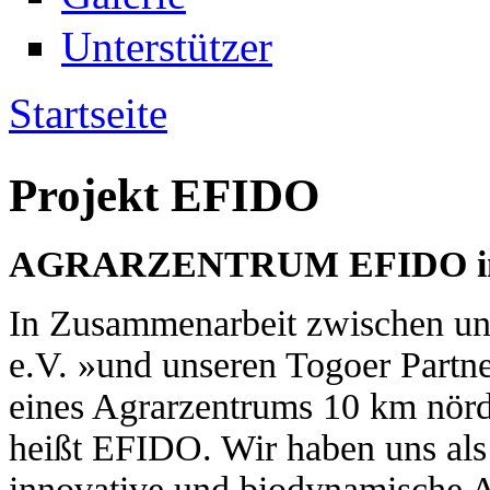
Unterstützer
Startseite
Sie sind hier
Projekt EFIDO
AGRARZENTRUM EFIDO i
In Zusammenarbeit zwischen u
e.V. »und unseren Togoer Part
eines Agrarzentrums 10 km nör
heißt EFIDO. Wir haben uns als 
innovative und biodynamische 