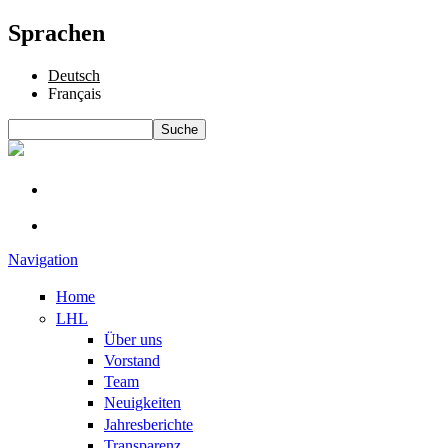
Sprachen
Deutsch
Français
Suche
Suchformular
Navigation
Home
LHL
Über uns
Vorstand
Team
Neuigkeiten
Jahresberichte
Transparenz