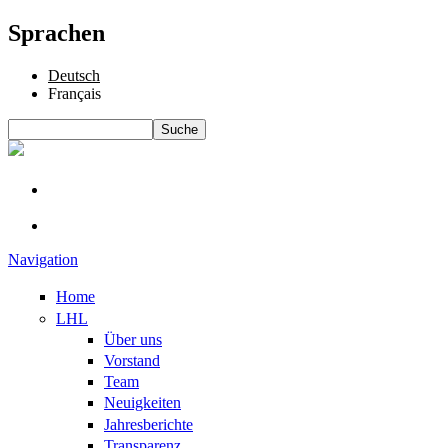
Sprachen
Deutsch
Français
Suche
Suchformular
Navigation
Home
LHL
Über uns
Vorstand
Team
Neuigkeiten
Jahresberichte
Transparenz