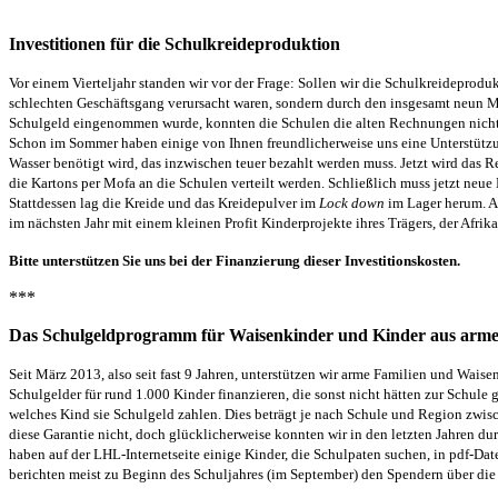
Investitionen für die Schulkreideproduktion
Vor einem Vierteljahr standen wir vor der Frage: Sollen wir die Schulkreideprodu
schlechten Geschäftsgang verursacht waren, sondern durch de
n
insgesamt
neun
Mo
Schulgeld eingenommen wurde, konnten die Schulen die alten Rechnungen nich
Schon im Sommer haben einige von Ihnen freundlicherweise uns eine Unterstützu
Wasser benötigt wird, das inzwischen teuer bezahlt werden muss. Jetzt wird das
die Kartons per Mofa an die Schulen verteilt werden. Schließlich muss jetzt neu
Stattdessen lag die Kreide und das Kreidepulver im
Lock down
im Lager herum. Al
im nächsten Jahr mit einem kleinen Profit Kinderprojekte ihres Trägers, der Afrik
B
itte unterstützen Sie uns bei der Finanzierung dieser Investitionskosten.
***
Das Schulgeldprogramm für Waisenkinder und Kinder aus arme
Seit März 2013, also seit fast 9 Jahren, unterstützen wir arme Familien und Wai
Schulgelder
für rund 1.000 Kinder finanzieren, die sonst nicht hätten zur Schule
welches Kind sie Schulgeld zahlen. Dies
beträgt
je nach Schule und Region zwisch
diese Garantie nicht, doch glücklicherweise konnten wir in den letzten Jahren
haben auf der LHL-Internetseite einige Kinder, die Schulpaten suchen, in pdf-Date
berichten meist zu Beginn des Schuljahres (im September)
den Spendern
über die