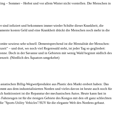
ing – Sommer – Herbst und vor allem Winter nicht vorstellen. Die Menschen in
ner sind infiziert und bekommen immer wieder Schübe dieser Krankheit, die
amente kosten Geld und eine Krankheit drückt die Menschen noch mehr in die
orräte sowieso sehr schnell. Dementsprechend ist die Mentalität der Menschen:
eit“ – und dort, wo noch viel Regenwald steht, ist jeder Tag so gegliedert:
e Sonne. Doch in der Savanne und in Gebieten mit wenig Wald beginnt südlich des
enzeit. (Nördlich des Äquators umgekehrt)
 asiatischen Billig-Wegwerfprodukte aus Plastic den Markt erobert haben: Das
ommt aus dem industrialisierten Norden und vieles davon ist heute auch noch für
 funktioniert ist die Reparatur der mechanischen Autos. Heute kann fast in
Fahrzeugen ist für die riesigen Gebiete des Kongos mit den oft ganz schlechten
ie "Sports Utility Vehicles"/SUV für die elegante Welt des Nordens gebaut.