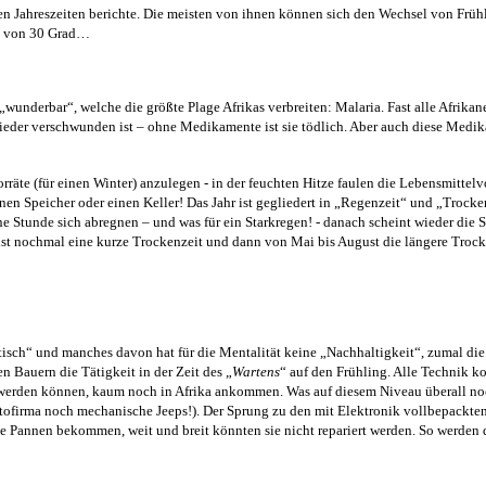
 Jahreszeiten berichte. Die meisten von ihnen können sich den Wechsel von Frühl
h von 30 Grad…
„wunderbar“, welche die größte Plage Afrikas verbreiten: Malaria. Fast alle Afrika
der verschwunden ist – ohne Medikamente ist sie tödlich. Aber auch diese Medik
te (für einen Winter) anzulegen - in der feuchten Hitze faulen die Lebensmittelv
n Speicher oder einen Keller! Das Jahr ist gegliedert in „Regenzeit“ und „Trockenz
ine Stunde sich abregnen – und was für ein Starkregen! - danach scheint wieder di
ist nochmal eine kurze Trockenzeit und dann von Mai bis August die längere Trock
tisch“ und manches davon hat für die Mentalität keine „Nachhaltigkeit“, zumal die
n Bauern die Tätigkeit in der Zeit des „
Wartens
“ auf den Frühling. Alle Technik k
t werden können, kaum noch in Afrika ankommen. Was auf diesem Niveau überall noch
tofirma noch mechanische Jeeps!). Der Sprung zu den mit Elektronik vollbepackten 
e Pannen bekommen, weit und breit könnten sie nicht repariert werden. So werden d