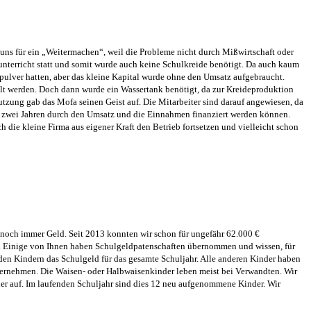
n uns für ein „Weitermachen“, weil die Probleme nicht durch Mißwirtschaft oder
terricht statt und somit wurde auch keine Schulkreide benötigt. Da auch ka
um
epulver hatten, aber das kleine Kapital wurde ohne den Umsatz aufgebraucht.
lt werden. Doch dann wurde ein Wassertank benötigt, da zur Kreideproduktion
Nutzung gab das Mofa seinen Geist auf. Die Mitarbeiter sind darauf angewiesen, da
ten zwei Jahren durch den Umsatz und die Einnahmen finanziert werden können.
 die kleine Firma aus eigener Kraft den Betrieb fortsetzen und vielleicht schon
l noch immer Geld. Seit 2013 konnten wir schon für ungefähr 62.000 €
€. Einige von Ihnen haben Schulgeldpatenschaften übernommen und wissen, für
den Kindern das Schulgeld für das gesamte Schuljahr. Alle anderen Kinder haben
übernehmen.
Die Waisen- oder Halbwaisenkinder leben meist bei Verwandten. Wir
r auf. Im laufenden Schuljahr sind dies 12 neu aufgenommene Kinder. Wir