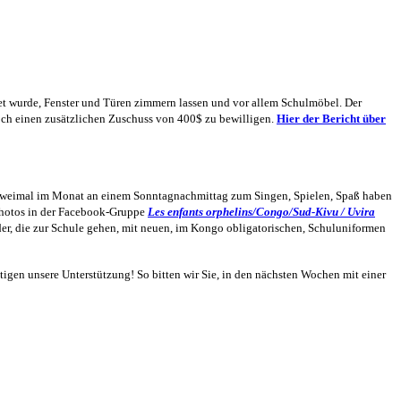
et wurde, Fenster und Türen
zimmern lassen
und vor allem Schul
möbel. Der
och einen
zusätzlichen Zuschuss von 400$ zu bewilligen.
Hier der Bericht über
er zweimal im Monat an einem Sonntagnachmittag zum Singen, Spielen, Spaß haben
 Photos in der Facebook-Gruppe
Les enfants orphelins/Congo/Sud-Kivu / Uvira
der, die zur Schule gehen, mit neuen, im Kongo obligatorischen, Schuluniformen
tigen unsere Unterstützung! So bitten wir Sie, in den nächsten Wochen mit einer