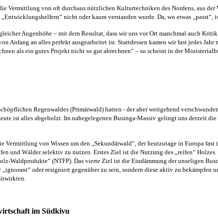
t die Vermittlung von oft durchaus nützlichen Kulturtechniken des Nordens, aus de
en „Entwicklungshelfern“ nicht oder kaum verstanden wurde. Da, wo etwas „passt“, is
 gleicher Augenhöhe – mit dem Resultat, dass wir uns
vor Ort
manchmal auch Kritik
von Anfang an
alles perfekt ausgearbeitet ist. Stattdessen
kam
en wir
fast
jedes Jahr
echnen als ein gutes Projekt nicht so gut abrechnen“ – so
scheint
in der Ministerialb
erschöpflichen Regenwal­des (Primärwald) hatten - der aber weitgehend verschwunden
eute ist alles abgeholzt. Im nahegelegenen Businga-Massiv gelingt uns derzeit 
die
Vermittl
ung
von
Wis
sen um den „Sekundärwald“, der heutzutage in Europa fast ü
en und Wälder selektiv zu nutzen.
E
rstes
Ziel
ist
die Nutzung des „reifen“ Holzes.
Holz-Waldprodukte“
(NTFP)
. Das vierte
Ziel
ist
die Eindämmung der unseligen Buschf
r
„ignorant“ oder resigniert gegenüber zu sein, sondern diese aktiv zu bekämpfen
u
itwirkten.
wirtschaft im Südkivu