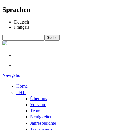
Sprachen
Deutsch
Français
Suche
Suchformular
Navigation
Home
LHL
Über uns
Vorstand
Team
Neuigkeiten
Jahresberichte
Transparenz