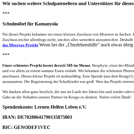
Wir
suchen weitere Schulpateneltern und Unterstützer für diese
***
Schulmöbel für Kamanyola
Für dieses Projekt bekamen wir einen kleinen Zuschuss von Misereor in Aachen.
Zuschuss reichte allerdings nicht, um dies alles wetterfest anzustreichen. Deshalb
Wenn bei der „Überlebenshilfe“ noch etwas übrig i
das Misereor-Projekt
***
Unser
schönste
s
Projekt kostet derzeit 50$ im Monat.
Neophyte, einer der Mitar
und vor allem zu einem warmen Essen einlädt. Wir bekamen die schönsten Photos
anschauen. Dieses kleine Projekt ist ausbaufähig. Eine Spende (aus dem Kongo!)
auszustatten. Die Begeisterung der Schulkinder war groß. Wen das Projekt interes
Wir danken allen ganz herzlich, die uns im Laufe des Jahres hin und wieder oder
Gabe an die Vorhaben unserer Partner im Kongo zu denken. Vielen vielen Dank!
Spendenkonto:
Lernen Helfen Leben e.V.
IBAN:
DE70280641790135875803
BIC:
GENODEF1VEC