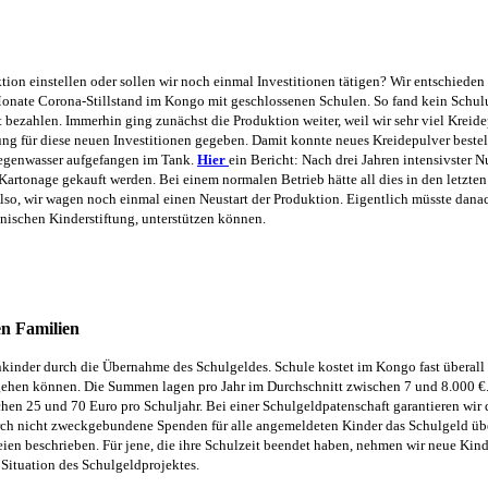
ktion einstellen oder sollen wir noch einmal Investitionen tätigen? Wir entschiede
nate Corona-Stillstand im Kongo mit geschlossenen Schulen. So fand kein Schulun
t bezahlen.
Immerhin ging zunächst die Produktion weiter, weil wir sehr viel Kreid
ng für diese neuen Investitionen gegeben. Damit konnte neues Kreidepulver bestel
 Regenwasser aufgefangen im Tank.
Hier
ein Bericht: Nach drei Jahren intensivster 
e Kartonage gekauft werden. Bei einem normalen Betrieb hätte all dies in den letz
so, wir wagen noch einmal einen Neustart der Produktion. Eigentlich müsste danach
anischen Kinderstiftung, unterstützen können.
n Familien
senkinder durch die Übernahme des Schulgeldes. Schule kostet im Kongo fast überal
 gehen können
. Die Summen lagen pro Jahr im Durchschnitt zwischen 7 und 8.000 
en 25 und 70 Euro pro Schuljahr. Bei einer Schulgeldpatenschaft garantieren wir 
 durch nicht zweckgebundene Spenden für alle angemeldeten Kinder das Schulgeld 
ien beschrieben. Für jene, die ihre Schulzeit beende
t haben,
nehmen wir neue Kinde
 Situation des Schulgeldprojektes.