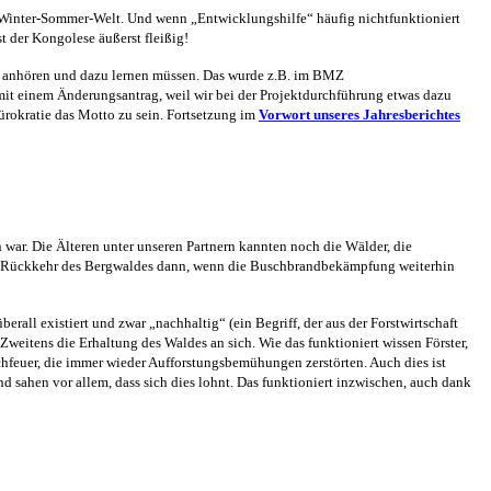
r Winter-Sommer-Welt. Und wenn „Entwicklungs­hilfe“ häufig nichtfunktioniert
t der Kongolese äußerst fleißig!
 anhören und dazu lernen müssen. Das wurde z.B. im BMZ
mit
eine
m
Änderungsantrag, weil wir
bei der Projektdurchführung etwas
dazu
üro
kratie
das Motto
zu sein
.
Fortsetzung im
Vorwort unsere
s
Jahresbericht
es
 war. Die Älteren unter unseren Partnern kannten noch die Wälder, die
die Rückkehr des Bergwaldes dann, wenn die Buschbrandbekämpfung weiterhin
berall existiert und zwar „nachhaltig“
(
ein Be
griff, de
r
aus der
Forstwirtschaft
Zweitens die
Erhaltung des Waldes an sich. Wie das funktioniert wissen Förster,
euer, die immer wieder Aufforstungsbemühungen zerstörten. Auch dies ist
nd
sahen
vor allem, dass sich dies lohnt
. Das funktioniert
inzwischen,
auch dank