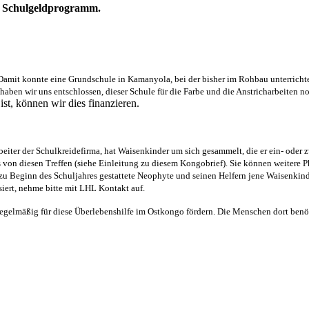
s
Schulgeldprogramm.
 Damit konnte
eine
Grundschule in Kamanyola, bei der bisher im Rohbau unterricht
 haben wir uns ent
schlossen, diese
r
Schule für die Farbe und die Anstricharbeiten n
st, können wir dies finanzieren.
beiter der Schulkreidefirma, hat Waisenkinder um sich gesammelt, die er ein- od
 von diesen Treffen (siehe Einleitung zu diesem Kongobrief). Sie können weitere
 zu Beginn des Schuljahres gestattete Neophyte und seinen Helfern jene Waisenkin
siert, nehme bitte mit LHL Kontakt auf.
 regelmäßig für diese Überlebenshilfe im Ostkongo fördern. Die Menschen dort benö