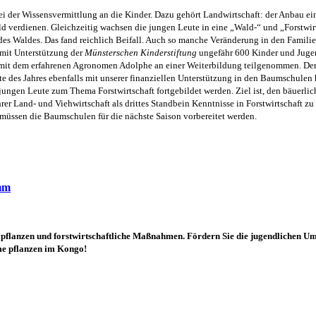
ei der Wissensvermittlung an die Kinder. Dazu gehört
Landwirtschaft:
der Anbau ei
ld
verdien
en. Gleichzeitig wachsen die jungen Leute in eine „Wald-“
und
„Forstwir
es Waldes. Das fand reichlich Beifall. Auch so manche Veränderung in den Fa
milie
mit
Unterstützung
der
Münsterschen Kinderstiftung
ungefähr 600 Kinder und Juge
 mit dem erfahrenen Agronomen Adolphe an einer Weiterbildung teilgenommen. De
te des Jahres
ebenfalls
mit unserer finanziellen Unterstützung in den Baumschulen
 jungen Leute
zum Thema
Forstwirtschaft fortgebildet werden. Ziel ist, de
n
bäuerlich
rer Land- und Viehwirtschaft als drittes Standbein
Kenntnisse in
Forstwirtschaft
zu
müssen die Baumschulen für die nächste Saison vorbereitet werden.
amm
flanzen und forstwirtschaftliche Maßnahmen.
Fördern Sie
die jugendlichen U
ume pflanzen im Kongo!