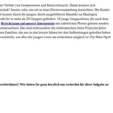
ner Vielfalt von Gemüsesorten
und Kleinviehzucht. Damit können sich
tschaft“ hinein, oder, wie wir in einer Elternversammlung
feststell
ten: Die Kinder
n konnte durch die jungen, frisch ausgebildeten Marafiki wa Mazingira
ndliche in mehr als 20 Gruppen
gefördert
. 16 junge Gruppenleiter, die nach dem
r
Bericht kann auf unserer Internetseite
mit zahlreichen Photos gelesen werden:
 heranwachsen.
Das sind i
nsbesondere die einheimischen Arten
Polyscias fulva
en Familien, die uns in den letzten Jahren bei den Aufforstungen geholfen haben
 vermitteln, was
über die jungen Leute
am einfachsten möglich ist
.
Für März/April
mweltschüt
z
er!
Wir bitten Sie ganz herzlich uns weiterhin für diese Aufgabe zu