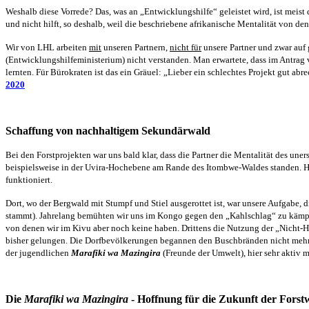
Weshalb diese Vorrede? Das, was an „Entwicklungshilfe“ geleistet wird, ist meis
und nicht hilft, so deshalb, weil die beschriebene afrikanische Mentalität von d
Wir von LHL arbeiten
mit
unseren Partnern,
nicht für
unsere Partner und zwar auf
(Entwicklungshilfeministerium) nicht verstanden. Man erwartete, dass im Antrag
lernten. Für Bürokraten ist das ein Gräuel: „Lieber ein schlech
tes Projekt gut abr
2020
Schaffung von nachhaltigem Sekundärwald
Bei den Forstprojekten war uns bald klar, dass die Partner die Mentalität des un
beispielsweise in der Uvira-Hochebene am Rande des Itombwe-Waldes standen. H
funktioniert.
Dort, wo der Bergwald mit Stumpf und Stiel ausgerottet ist, war u
nsere Aufgabe, 
stammt
)
.
Jahrelang bemühten wir uns im Kongo gegen den „Kahlschlag“ zu kämpf
von denen wir im Kivu aber noch keine haben
.
Drittens die
Nutzung der
„Nicht-
bisher
gelungen.
D
ie Dorfbevölkerungen
begannen
den Buschbränden nicht
meh
der
jugendlichen
Marafiki wa Mazingira
(Freunde der Umwelt), hier sehr aktiv m
Die
Mar
a
fiki wa Mazingira
- Hoffnung für die Zukunft der Forst