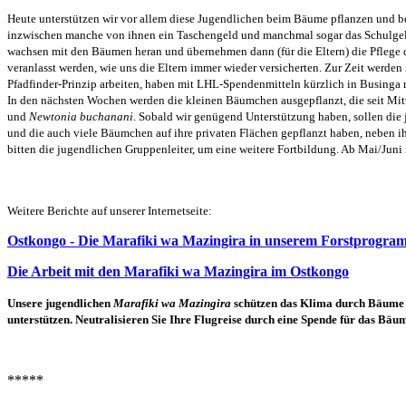
Heute unterstützen wir vor allem diese Jugendlichen beim Bäume pflanzen und b
inzwischen manche von ihnen
ein Taschengeld und manchmal sogar das Schulge
wachsen mit den Bäumen heran und übernehmen dann (für die Eltern) die Pflege d
veranlasst werden, wie uns die Eltern immer wieder versicherten. Zur Zeit
werden
Pfadfinder-Prinzip arbeiten, haben
mit LHL-Spendenmitteln
kürzlich in Businga
In den nächsten Wochen werden die kleinen Bäumchen ausgepflanzt, die seit Mit
und
Newtonia buchanani
.
Sobald wir genügend Unterstützung haben,
sollen die
und die auch viele Bäumchen auf ihre privaten Flächen gepflanzt haben, neben ih
bitten
die jugendlichen Gruppenleiter,
um
eine weitere Fortbildung.
Ab Mai/Juni
Weitere Berichte auf unserer Internetseite:
Ostkongo - Die Marafiki wa Mazingira in unserem Forstprogr
Die Arbeit mit den Marafiki wa Mazingira im Ostkongo
Unsere
jugendlichen
Marafiki wa Mazingira
schützen das Klima durch
Bäume p
unterstützen. Neutralisieren Sie Ihre Flugreise durch eine Spende für das Bä
*****