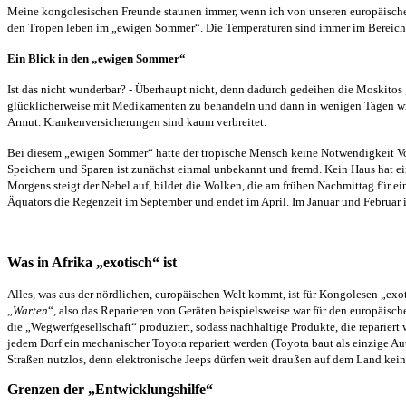
Meine kongolesischen Freunde staunen immer, wenn ich von unseren europäischen
den Tropen leben im „ewigen Sommer“. Die Temperaturen sind immer im Bereic
Ein Blick in den „ewigen Sommer“
Ist das nicht wunderbar? - Überhaupt nicht, denn dadurch gedeihen die Moskitos 
glücklicherweise mit Medikamenten zu behandeln und dann in wenigen Tagen wie
Armut. Krankenversicherungen sind kaum verbreitet.
Bei diesem „ewigen Sommer“ hatte der tropische Mensch keine Notwendigkeit Vorrä
Speichern und Sparen ist zunächst einmal unbekannt und fremd. Kein Haus hat eine
Morgens steigt der Nebel auf, bildet die Wolken, die am frühen Nachmittag für e
Äquators die Regenzeit im September und endet im April. Im Januar und Februar 
Was in Afrika „exotisch“ ist
Alles, was aus der nördlichen, europäischen Welt kommt, ist für Kongolesen „exo
„
Warten
“, also das Reparieren von Geräten beispielsweise war für den europäische
die „Wegwerfgesellschaft“ produziert, sodass nachhaltige Produkte, die reparier
jedem Dorf ein mechanischer Toyota repariert werden (Toyota baut als einzige Au
Straßen nutzlos, denn elektronische Jeeps dürfen weit draußen auf dem Land kein
Grenzen der „Entwicklungshilfe“