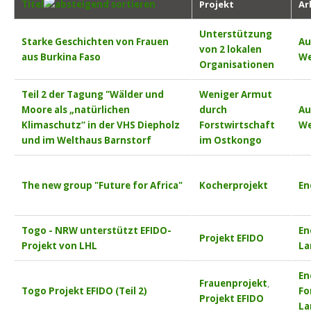
Titel
Projekt
Ar
Unterstützung
Starke Geschichten von Frauen
Au
von 2 lokalen
aus Burkina Faso
We
Organisationen
Teil 2 der Tagung "Wälder und
Weniger Armut
Moore als „natürlichen
durch
Au
Klimaschutz“ in der VHS Diepholz
Forstwirtschaft
We
und im Welthaus Barnstorf
im Ostkongo
The new group "Future for Africa"
Kocherprojekt
En
Togo - NRW unterstützt EFIDO-
En
Projekt EFIDO
Projekt von LHL
La
En
Frauenprojekt
,
Togo Projekt EFIDO (Teil 2)
Fo
Projekt EFIDO
La