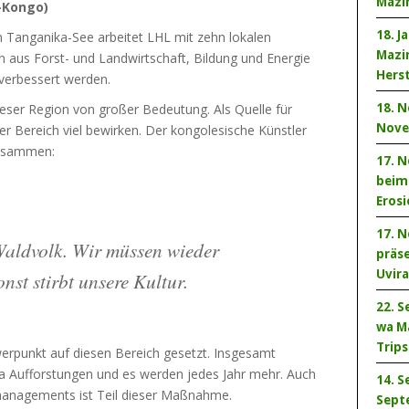
Mazin
-Kongo)
18. J
m Tanganika-See arbeitet LHL mit zehn lokalen
Mazin
aus Forst- und Landwirtschaft, Bildung und Energie
Hers
 verbessert werden.
18. 
ieser Region von großer Bedeutung. Als Quelle für
Nove
 Bereich viel bewirken. Der kongolesische Künstler
zusammen:
17. 
beim
Eros
17. 
Waldvolk. Wir müssen wieder
präse
Uvir
nst stirbt unsere Kultur.
22. S
wa Ma
Trip
rpunkt auf diesen Bereich gesetzt. Insgesamt
ha Aufforstungen und es werden jedes Jahr mehr. Auch
14. 
tmanagements ist Teil dieser Maßnahme.
Sept