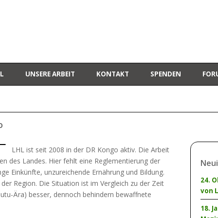
L
UNSERE ARBEIT
KONTAKT
SPENDEN
FOR
o
LHL ist seit 2008 in der DR Kongo aktiv. Die Arbeit
ten des Landes. Hier fehlt eine Reglementierung der
Neui
nge Einkünfte, unzureichende Ernährung und Bildung.
24. O
der Region. Die Situation ist im Vergleich zu der Zeit
von 
obutu-Ära) besser, dennoch behindern bewaffnete
18. J