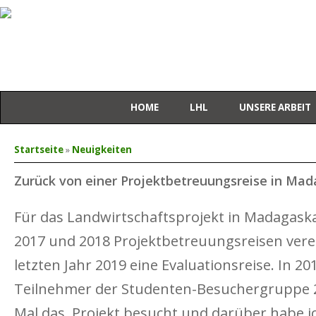
HOME
LHL
UNSERE ARBEIT
Sie sind hier
Startseite
»
Neuigkeiten
Zurück von einer Projektbetreuungsreise in Ma
Für das Landwirtschaftsprojekt in Madagaskar
2017 und 2018 Projektbetreuungsreisen vere
letzten Jahr 2019 eine Evaluationsreise. In 20
Teilnehmer der Studenten-Besuchergruppe 
Mal das Projekt besucht und darüber habe ich