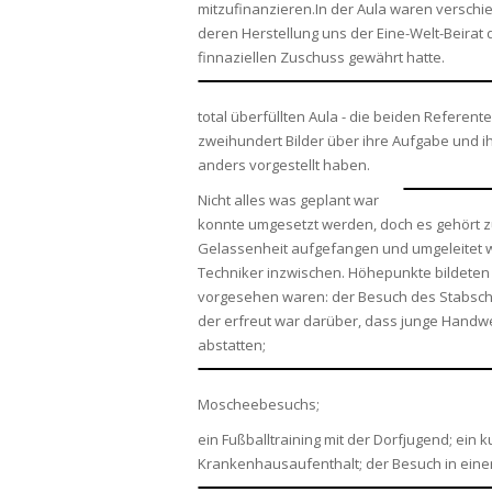
mitzufinanzieren.In der Aula waren verschie
deren Herstellung uns der Eine-Welt-Beirat
finnaziellen Zuschuss gewährt hatte.
total überfüllten Aula - die beiden Referente
zweihundert Bilder über ihre Aufgabe und ih
anders vorgestellt haben.
Nicht alles was geplant war
konnte umgesetzt werden, doch es gehört zu
Gelassenheit aufgefangen und umgeleitet w
Techniker inzwischen. Höhepunkte bildeten
vorgesehen waren: der Besuch des Stabsche
der erfreut war darüber, dass junge Hand
abstatten;
Moscheebesuchs;
ein Fußballtraining mit der Dorfjugend; ein k
Krankenhausaufenthalt; der Besuch in ein