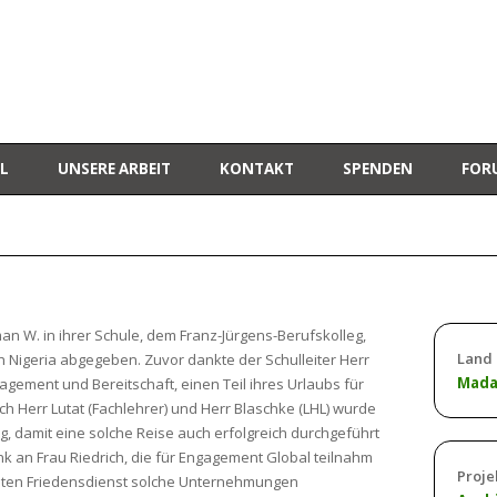
L
UNSERE ARBEIT
KONTAKT
SPENDEN
FOR
 W. in ihrer Schule, dem Franz-Jürgens-Berufskolleg,
Land
h Nigeria abgegeben. Zuvor dankte der Schulleiter Herr
Mada
gement und Bereitschaft, einen Teil ihres Urlaubs für
ch Herr Lutat (Fachlehrer) und Herr Blaschke (LHL) wurde
, damit eine solche Reise auch erfolgreich durchgeführt
k an Frau Riedrich, die für Engagement Global teilnahm
Proje
reten Friedensdienst solche Unternehmungen