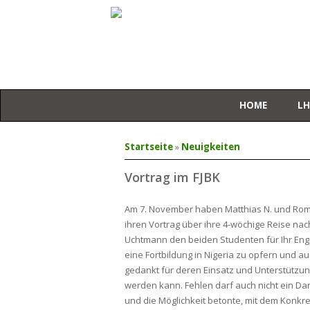
HOME
LH
Sie sind hier
Startseite
»
Neuigkeiten
Vortrag im FJBK
Am 7. November haben Matthias N. und Roman
ihren Vortrag über ihre 4-wöchige Reise nac
Uchtmann den beiden Studenten für Ihr Enga
eine Fortbildung in Nigeria zu opfern und au
gedankt für deren Einsatz und Unterstützung
werden kann. Fehlen darf auch nicht ein Dan
und die Möglichkeit betonte, mit dem Konk