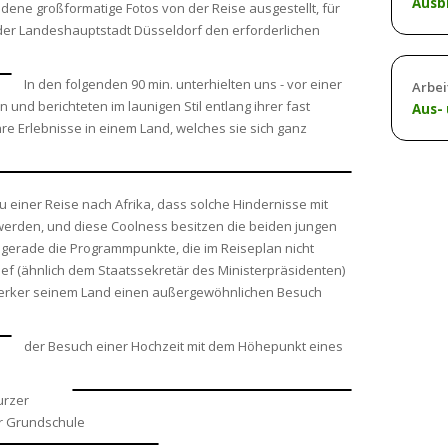
Ausb
dene großformatige Fotos von der Reise ausgestellt, für
 der Landeshauptstadt Düsseldorf den erforderlichen
In den folgenden 90 min. unterhielten uns - vor einer
Arbei
n und berichteten im launigen Stil entlang ihrer fast
Aus-
re Erlebnisse in einem Land, welches sie sich ganz
 einer Reise nach Afrika, dass solche Hindernisse mit
erden, und diese Coolness besitzen die beiden jungen
 gerade die Programmpunkte, die im Reiseplan nicht
f (ähnlich dem Staatssekretär des Ministerpräsidenten)
werker seinem Land einen außergewöhnlichen Besuch
der Besuch einer Hochzeit mit dem Höhepunkt eines
urzer
er Grundschule