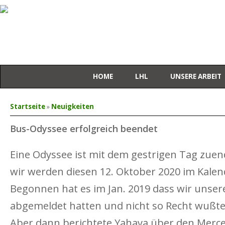
HOME
LHL
UNSERE ARBEIT
Sie sind hier
Startseite
»
Neuigkeiten
Bus-Odyssee erfolgreich beendet
Eine Odyssee ist mit dem gestrigen Tag zue
wir werden diesen 12. Oktober 2020 im Kale
Begonnen hat es im Jan. 2019 dass wir unser
abgemeldet hatten und nicht so Recht wußt
Aber dann berichtete Yahaya über den Merc