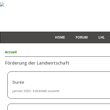
HOME
FORUM
LHL
Vous êtes ici
Accueil
Förderung der Landwirtschaft
Durée
janvier 2020
-
Extrémité ouverte