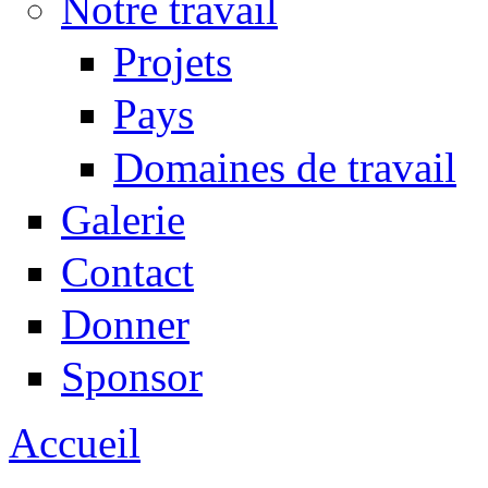
Notre travail
Projets
Pays
Domaines de travail
Galerie
Contact
Donner
Sponsor
Accueil
Vous êtes ici