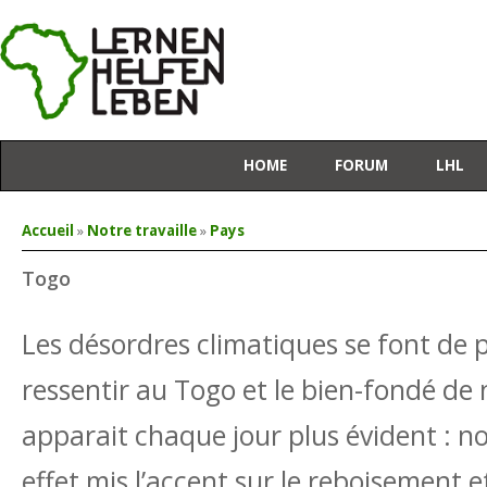
HOME
FORUM
LHL
Vous êtes ici
Accueil
»
Notre travaille
»
Pays
Togo
Les désordres climatiques se font de p
ressentir au Togo et le bien-fondé de 
apparait chaque jour plus évident : n
effet mis l’accent sur le reboisement e