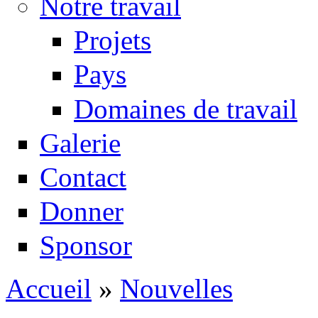
Notre travail
Projets
Pays
Domaines de travail
Galerie
Contact
Donner
Sponsor
Accueil
»
Nouvelles
Vous êtes ici