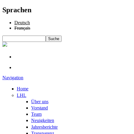
Sprachen
Deutsch
Français
Suche
Suchformular
Navigation
Home
LHL
Über uns
Vorstand
Team
Neuigkeiten
Jahresberichte
Transparenz