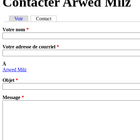
Contacter Arwed Milz
Voir
Contact
(onglet actif)
Onglets principaux
Votre nom
*
Votre adresse de courriel
*
À
Arwed Milz
Objet
*
Message
*