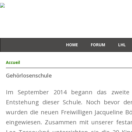
HOME
FORUM
LHL
Vous êtes ici
Accueil
Gehörlosenschule
Im September 2014 begann das zweite S
Entstehung dieser Schule. Noch bevor der
wurden die neuen Frei­willigen Jacqueline 
ein­gewiesen. Zusammen mit unserer festang