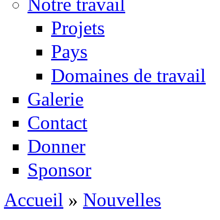
Notre travail
Projets
Pays
Domaines de travail
Galerie
Contact
Donner
Sponsor
Accueil
»
Nouvelles
Vous êtes ici