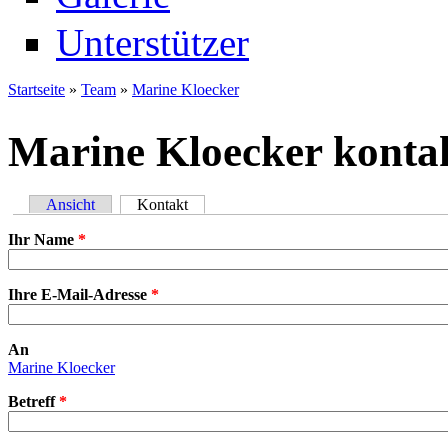
Unterstützer
Startseite
»
Team
»
Marine Kloecker
Sie sind hier
Marine Kloecker konta
Ansicht
Kontakt
(aktiver Reiter)
Primäre Reiter
Ihr Name
*
Ihre E-Mail-Adresse
*
An
Marine Kloecker
Betreff
*