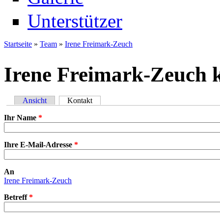
Unterstützer
Startseite
»
Team
»
Irene Freimark-Zeuch
Sie sind hier
Irene Freimark-Zeuch k
Ansicht
Kontakt
(aktiver Reiter)
Primäre Reiter
Ihr Name
*
Ihre E-Mail-Adresse
*
An
Irene Freimark-Zeuch
Betreff
*