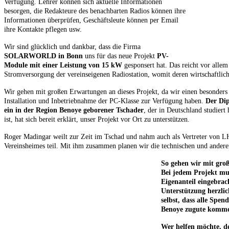
Verfügung. Lehrer können sich aktuelle Informationen
besorgen, die Redakteure des benachbarten Radios können ihre
Informationen überprüfen, Geschäftsleute können per Email
ihre Kontakte pflegen usw.
Wir sind glücklich und dankbar, dass die Firma
SOLARWORLD in Bonn
uns für das neue Projekt
PV-
Module mit einer Leistung von 15 kW
gesponsert hat. Das reicht vor allem 
Stromversorgung der vereinseigenen Radiostation, womit deren wirtschaftlich
Wir gehen mit großen Erwartungen an dieses Projekt, da wir einen besonders
Installation und Inbetriebnahme der PC-Klasse zur Verfügung haben.
Der Di
ein in der Region Benoye geborener Tschader
, der in Deutschland studiert 
ist, hat sich bereit erklärt, unser Projekt vor Ort zu unterstützen.
Roger Madingar weilt zur Zeit im Tschad und nahm auch als Vertreter von L
Vereinsheimes teil. Mit ihm zusammen planen wir die technischen und anderen
So gehen wir mit gro
Bei jedem Projekt mus
Eigenanteil eingebrac
Unterstützung herzlic
selbst, dass alle Spe
Benoye zugute komm
Wer helfen möchte, d