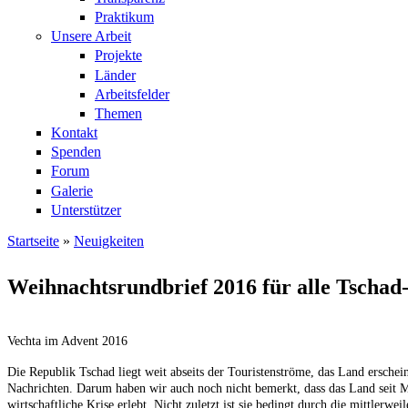
Praktikum
Unsere Arbeit
Projekte
Länder
Arbeitsfelder
Themen
Kontakt
Spenden
Forum
Galerie
Unterstützer
Startseite
»
Neuigkeiten
Sie sind hier
Weihnachtsrundbrief 2016 für alle Tschad
Vechta im Advent 2016
Die Republik Tschad liegt weit abseits der Touristenströme, das Land erschein
Nachrichten. Darum haben wir auch noch nicht bemerkt, dass das Land seit 
wirtschaftliche Krise erlebt. Nicht zuletzt ist sie bedingt durch die mittlerwe