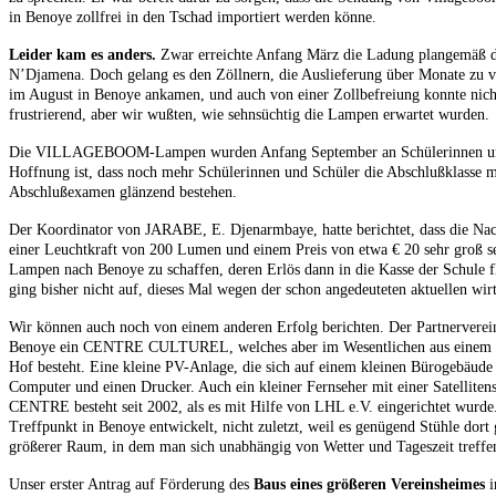
in Benoye zollfrei in den Tschad importiert werden könne.
Leider kam es anders.
Zwar erreichte Anfang März die Ladung plangemäß d
N’Djamena. Doch gelang es den Zöllnern, die Auslieferung über Monate zu ve
im August in Benoye ankamen, und auch von einer Zollbefreiung konnte nich
frustrierend, aber wir wußten, wie sehnsüchtig die Lampen erwartet wurden.
Die VILLAGEBOOM-Lampen wurden Anfang September an Schülerinnen und S
Hoffnung ist, dass noch mehr Schülerinnen und Schüler die Abschlußklasse m
Abschlußexamen glänzend bestehen.
Der Koordinator von JARABE, E. Djenarmbaye, hatte berichtet, dass die N
einer Leuchtkraft von 200 Lumen und einem Preis von etwa € 20 sehr groß sei
Lampen nach Benoye zu schaffen, deren Erlös dann in die Kasse der Schule fl
ging bisher nicht auf, dieses Mal wegen der schon angedeuteten aktuellen wir
Wir können auch noch von einem anderen Erfolg berichten. Der Partnerverei
Benoye ein CENTRE CULTUREL, welches aber im Wesentlichen aus einem g
Hof besteht. Eine kleine PV-Anlage, die sich auf einem kleinen Bürogebäude b
Computer und einen Drucker. Auch ein kleiner Fernseher mit einer Satelliten
CENTRE besteht seit 2002, als es mit Hilfe von LHL e.V. eingerichtet wurde
Treffpunkt in Benoye entwickelt, nicht zuletzt, weil es genügend Stühle dort g
größerer Raum, in dem man sich unabhängig von Wetter und Tageszeit treffe
Unser erster Antrag auf Förderung des
Baus eines größeren Vereinsheimes
i