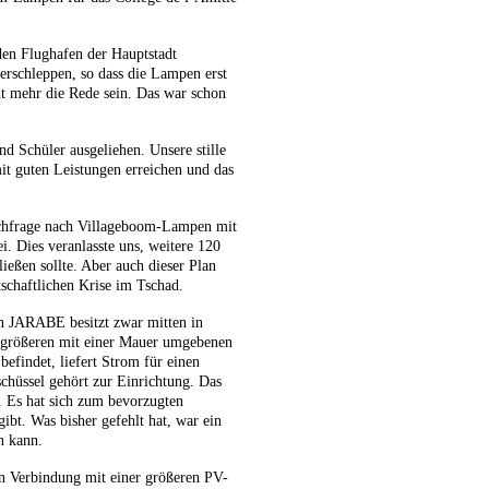
en Flughafen der Hauptstadt
rschleppen, so dass die Lampen erst
t mehr die Rede sein. Das war schon
chüler ausgeliehen. Unsere stille
it guten Leistungen erreichen und das
achfrage nach Villageboom-Lampen mit
. Dies veranlasste uns, weitere 120
ießen sollte. Aber auch dieser Plan
tschaftlichen Krise im Tschad.
n JARABE besitzt zwar mitten in
rößeren mit einer Mauer umgebenen
efindet, liefert Strom für einen
schüssel gehört zur Einrichtung. Das
. Es hat sich zum bevorzugten
ibt. Was bisher gefehlt hat, war ein
n kann.
n Verbindung mit einer größeren PV-