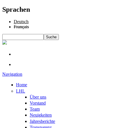
Sprachen
Deutsch
Français
Suche
Suchformular
Navigation
Home
LHL
Über uns
Vorstand
Team
Neuigkeiten
Jahresberichte
Transparenz