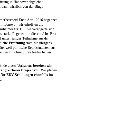
iftung in Hannover abgelehnt.
s dann wirklich von der Bingo-
rderbescheid Ende April 2016 begannen
in Benoye - wir erhofften die
insheimes für Juli. Sie verzögerte sich
s starke Regenzeit in diesem Jahr. Erst
 unter riesiger Teilnahme aus der
rliche Eröffnung
statt, die übrigens
e, weil politische Repräsentanten aus
ei der Eröffnung ihre Reden halten
Ende dieses Vorhabens
bereiten wir
fangreicheres Projekt vor.
Wir planen
für EDV-Schulungen ebenfalls im
E
.