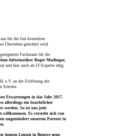
aus für die fast kostenlose
es Überleben gesichert wird.
 geeigneten Fachmann für die
plom-Informatiker Roger Madingar,
hat und hier auch als IT-Experte tätig
HL e.V. an der Eröffnung des
 Schritte.
ßen Erwartungen in das Jahr 2017.
s allerdings ein beachtlicher
ht werden. So ist uns jede
h willkommen. Es versteht sich von
nden ungemindert unserem Partner in
en.
en jungen Leuten in Benoye neue