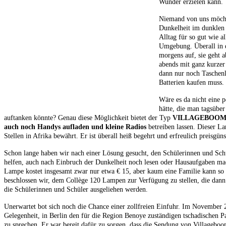
Wunder erzielen kann.
Niemand von uns möcht
Dunkelheit im dunklen
Alltag für so gut wie 
Umgebung. Überall in 
morgens auf, sie geht 
abends mit ganz kurze
dann nur noch Taschen
Batterien kaufen muss.
Wäre es da nicht eine
hätte, die man tagsübe
auftanken könnte? Genau diese Möglichkeit bietet der Typ
VILLAGEBOOM, e
auch noch Handys aufladen und kleine Radios
betreiben lassen. Dieser La
Stellen in Afrika bewährt. Er ist überall heiß begehrt und erfreulich preisgüns
Schon lange haben wir nach einer Lösung gesucht, den Schülerinnen und Schü
helfen, auch nach Einbruch der Dunkelheit noch lesen oder Hausaufgaben m
Lampe kostet insgesamt zwar nur etwa € 15, aber kaum eine Familie kann so
beschlossen wir, dem Collège 120 Lampen zur Verfügung zu stellen, die dann
die Schülerinnen und Schüler ausgeliehen werden.
Unerwartet bot sich noch die Chance einer zollfreien Einfuhr. Im November 
Gelegenheit, in Berlin den für die Region Benoye zuständigen tschadischen
zu sprechen. Er war bereit dafür zu sorgen, dass die Sendung von Villagebo