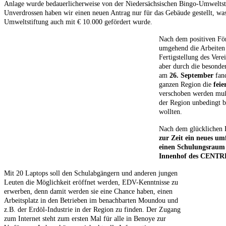
Anlage wurde bedauerlicherweise von der Niedersächsischen Bingo-Umweltst
Unverdrossen haben wir einen neuen Antrag nur für das Gebäude gestellt, wa
Umweltstiftung auch mit € 10.000 gefördert wurde.
Nach dem positiven Fö
umgehend die Arbeiten 
Fertigstellung des Vere
aber durch die besonder
am
26. September
fand
ganzen Region die
feie
verschoben werden mußt
der Region unbedingt b
wollten.
Nach dem glücklichen 
zur Zeit ein neues um
einen Schulungsraum 
Innenhof des CENTR
Mit 20 Laptops soll den Schulabgängern und anderen jungen
Leuten die Möglichkeit eröffnet werden, EDV-Kenntnisse zu
erwerben, denn damit werden sie eine Chance haben, einen
Arbeitsplatz in den Betrieben im benachbarten Moundou und
z.B. der Erdöl-Industrie in der Region zu finden. Der Zugang
zum Internet steht zum ersten Mal für alle in Benoye zur