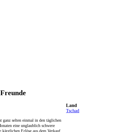
-Freunde
Land
Tschad
t ganz selten einmal in den täglichen
Monaten eine unglaublich schwere
ile kärglichen Erlöse aus dem Verkauf