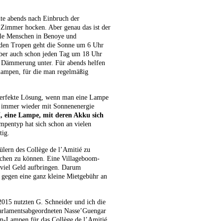
e abends nach Einbruch der
 Zimmer hocken. Aber genau das ist der
alle Menschen in Benoye und
den Tropen geht die Sonne um 6 Uhr
aber auch schon jeden Tag um 18 Uhr
r Dämmerung unter. Für abends helfen
lampen, für die man regelmäßig
 perfekte Lösung, wenn man eine Lampe
r immer wieder mit Sonnenenergie
ine Lampe, mit deren Akku sich
mpentyp hat sich schon an vielen
tig.
lern des Collège de l’Amitié zu
achen zu können. Eine Villageboom-
 viel Geld aufbringen. Darum
 gegen eine ganz kleine Mietgebühr an
2015 nutzten G. Schneider und ich die
 Parlamentsabgeordneten Nasse’Guengar
om-Lampen für das Collège de l’Amitié