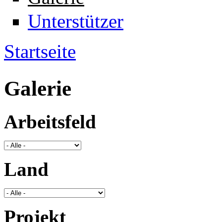
Unterstützer
Startseite
Sie sind hier
Galerie
Arbeitsfeld
Land
Projekt