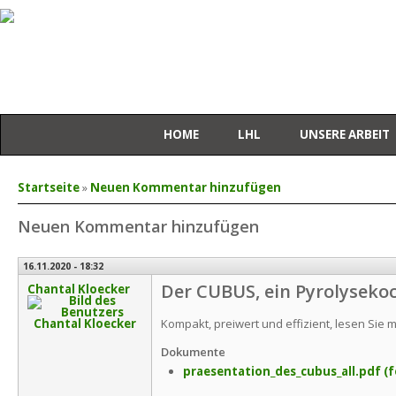
HOME
LHL
UNSERE ARBEIT
Sie sind hier
Startseite
»
Neuen Kommentar hinzufügen
Neuen Kommentar hinzufügen
16.11.2020 - 18:32
Der CUBUS, ein Pyrolysek
Chantal Kloecker
Kompakt, preiwert und effizient, lesen Sie m
Dokumente
praesentation_des_cubus_all.pdf
(