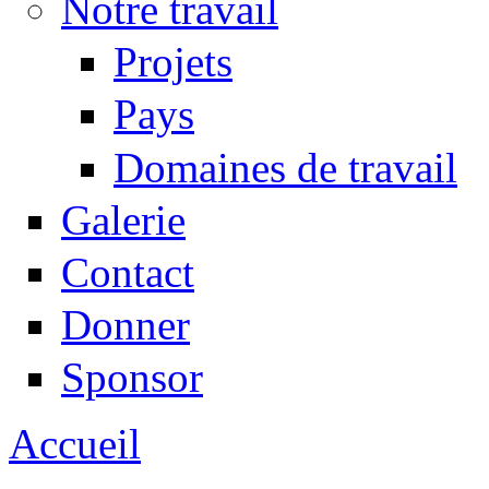
Notre travail
Projets
Pays
Domaines de travail
Galerie
Contact
Donner
Sponsor
Accueil
Vous êtes ici