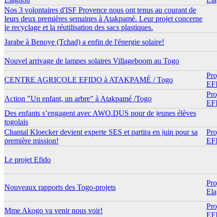
Nos 3 volontaires d'ISF Provence nous ont tenus au courant de
leurs deux premières semaines à Atakpamé. Leur projet concerne
le recyclage et la réutilisation des sacs plastiques.
Jarabe à Benoye (Tchad) a enfin de l'énergie solaire!
Nouvel arrivage de lampes solaires Villageboom au Togo
Pro
CENTRE AGRICOLE EFIDO à ATAKPAMÉ / Togo
EF
Pro
Action "Un enfant, un arbre" à Atakpamé /Togo
EF
Des enfants s’engagent avec AWO.DUS pour de jeunes élèves
togolais
Chantal Kloecker devient experte SES et partira en juin pour sa
Pro
première mission!
EF
Le projet Efido
Pro
Nouveaux rapports des Togo-projets
El
Pro
Mme Akogo va venir nous voir!
EF