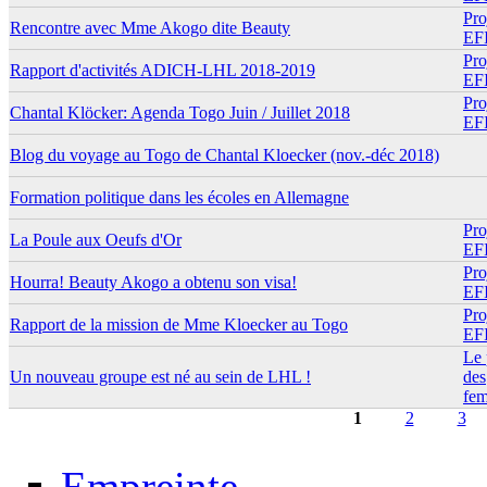
Pro
Rencontre avec Mme Akogo dite Beauty
EF
Pro
Rapport d'activités ADICH-LHL 2018-2019
EF
Pro
Chantal Klöcker: Agenda Togo Juin / Juillet 2018
EF
Blog du voyage au Togo de Chantal Kloecker (nov.-déc 2018)
Formation politique dans les écoles en Allemagne
Pro
La Poule aux Oeufs d'Or
EF
Pro
Hourra! Beauty Akogo a obtenu son visa!
EF
Pro
Rapport de la mission de Mme Kloecker au Togo
EF
Le 
Un nouveau groupe est né au sein de LHL !
des
fe
1
2
3
Pages
Empreinte