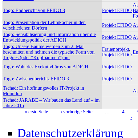
Au
Togo: Endbericht von EFIDO 3
Projekt EFIDO
Ba
Fo
Togo: Präsentation der Lehmkocher in den
Projekt EFIDO
Au
verschiedenen Dörfern
Togo: Sensibilisierung und Information über die
Projekt EFIDO
Au
Entwicklungspolitik der ADICH
Togo: Unsere Bäume werden zum 2. Mal
Frauenprojekt
,
beschnitten und nehmen die typische Form von
En
Projekt EFIDO
Trognes (oder "Kopfbäumen") an.
Togo: Wahl des Exekutivbüros von ADICH
Projekt EFIDO
Togo: Zwischenbericht- EFIDO 3
Projekt EFIDO
Tschad: Ein hoffnungsvolles IT-Projekt in
Au
Moundou
Tschad: JARABE – Wir bauen das Land auf – im
Jahre 2015
« erste Seite
‹ vorherige Seite
…
4
›
Seiten
Datenschutzerklärung