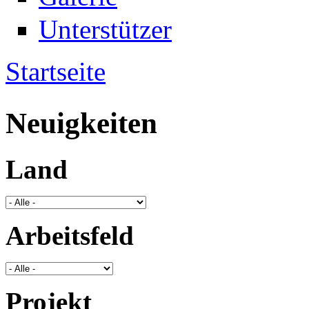
Unterstützer
Startseite
Sie sind hier
Neuigkeiten
Land
Arbeitsfeld
Projekt