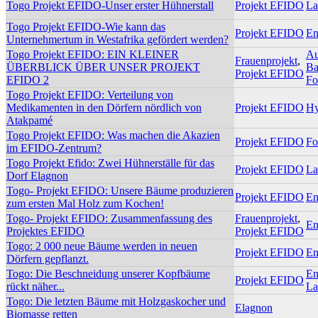
Togo Projekt EFIDO-Unser erster Hühnerstall
Projekt EFIDO
La
Togo Projekt EFIDO-Wie kann das
Projekt EFIDO
En
Unternehmertum in Westafrika gefördert werden?
Togo Projekt EFIDO: EIN KLEINER
Au
Frauenprojekt
,
ÜBERBLICK ÜBER UNSER PROJEKT
Ba
Projekt EFIDO
EFIDO 2
Fo
Togo Projekt EFIDO: Verteilung von
Medikamenten in den Dörfern nördlich von
Projekt EFIDO
Hy
Atakpamé
Togo Projekt EFIDO: Was machen die Akazien
Projekt EFIDO
Fo
im EFIDO-Zentrum?
Togo Projekt Efido: Zwei Hühnerställe für das
Projekt EFIDO
La
Dorf Elagnon
Togo- Projekt EFIDO: Unsere Bäume produzieren
Projekt EFIDO
En
zum ersten Mal Holz zum Kochen!
Togo- Projekt EFIDO: Zusammenfassung des
Frauenprojekt
,
En
Projektes EFIDO
Projekt EFIDO
Togo: 2 000 neue Bäume werden in neuen
Projekt EFIDO
En
Dörfern gepflanzt.
Togo: Die Beschneidung unserer Kopfbäume
En
Projekt EFIDO
rückt näher...
La
Togo: Die letzten Bäume mit Holzgaskocher und
Elagnon
Biomasse retten